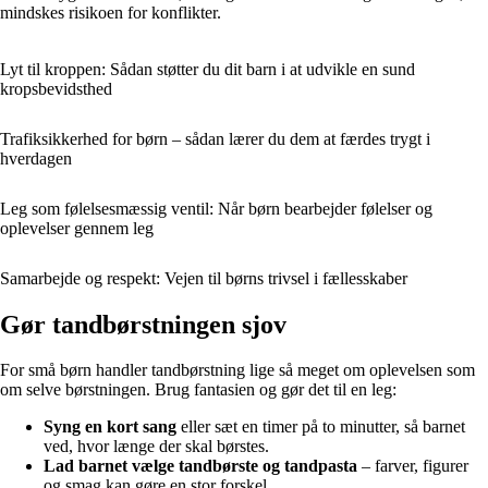
mindskes risikoen for konflikter.
Lyt til kroppen: Sådan støtter du dit barn i at udvikle en sund
kropsbevidsthed
Trafiksikkerhed for børn – sådan lærer du dem at færdes trygt i
hverdagen
Leg som følelsesmæssig ventil: Når børn bearbejder følelser og
oplevelser gennem leg
Samarbejde og respekt: Vejen til børns trivsel i fællesskaber
Gør tandbørstningen sjov
For små børn handler tandbørstning lige så meget om oplevelsen som
om selve børstningen. Brug fantasien og gør det til en leg:
Syng en kort sang
eller sæt en timer på to minutter, så barnet
ved, hvor længe der skal børstes.
Lad barnet vælge tandbørste og tandpasta
– farver, figurer
og smag kan gøre en stor forskel.