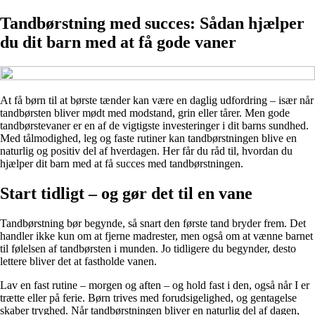
Tandbørstning med succes: Sådan hjælper
du dit barn med at få gode vaner
At få børn til at børste tænder kan være en daglig udfordring – især når
tandbørsten bliver mødt med modstand, grin eller tårer. Men gode
tandbørstevaner er en af de vigtigste investeringer i dit barns sundhed.
Med tålmodighed, leg og faste rutiner kan tandbørstningen blive en
naturlig og positiv del af hverdagen. Her får du råd til, hvordan du
hjælper dit barn med at få succes med tandbørstningen.
Start tidligt – og gør det til en vane
Tandbørstning bør begynde, så snart den første tand bryder frem. Det
handler ikke kun om at fjerne madrester, men også om at vænne barnet
til følelsen af tandbørsten i munden. Jo tidligere du begynder, desto
lettere bliver det at fastholde vanen.
Lav en fast rutine – morgen og aften – og hold fast i den, også når I er
trætte eller på ferie. Børn trives med forudsigelighed, og gentagelse
skaber tryghed. Når tandbørstningen bliver en naturlig del af dagen,