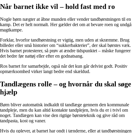
Når barnet ikke vil – hold fast med ro
Nogle børn nægter at åbne munden eller vender tandbørstningen til en
kamp. Det er helt normalt. Her gælder det om at bevare roen og undgå
magtkampe.
Forklar, hvorfor tandbørstning er vigtig, men uden at skræmme. Brug
billeder eller små historier om “sukkerbakterier”, der skal børstes væk.
Hvis barnet protesterer, så prøv at ændre tidspunktet – måske fungerer
det bedre før nattøj eller efter en godnatsang.
Ros barnet for samarbejde, også når det kun går delvist godt. Positiv
opmærksomhed virker langt bedre end skældud.
Tandlægens rolle – og hvornår du skal søge
hjælp
Børn bliver automatisk indkaldt til tandlæge gennem den kommunale
tandpleje, men du kan altid kontakte tandplejen, hvis du er i tvivl om
noget. Tandlægen kan vise den rigtige børsteteknik og give råd om
tandpasta, kost og vaner.
Hvis du oplever, at barnet har ondt i tænderne, eller at tandbørstningen