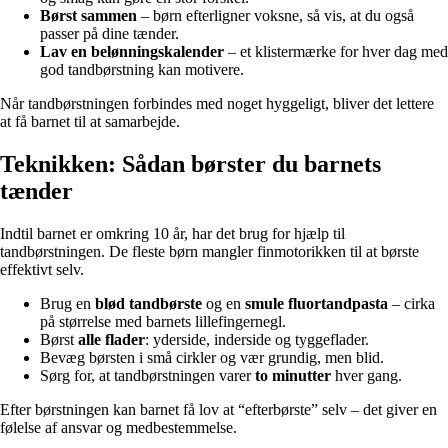
Børst sammen
– børn efterligner voksne, så vis, at du også
passer på dine tænder.
Lav en belønningskalender
– et klistermærke for hver dag med
god tandbørstning kan motivere.
Når tandbørstningen forbindes med noget hyggeligt, bliver det lettere
at få barnet til at samarbejde.
Teknikken: Sådan børster du barnets
tænder
Indtil barnet er omkring 10 år, har det brug for hjælp til
tandbørstningen. De fleste børn mangler finmotorikken til at børste
effektivt selv.
Brug en
blød tandbørste
og en
smule fluortandpasta
– cirka
på størrelse med barnets lillefingernegl.
Børst
alle flader
: yderside, inderside og tyggeflader.
Bevæg børsten i små cirkler og vær grundig, men blid.
Sørg for, at tandbørstningen varer
to minutter
hver gang.
Efter børstningen kan barnet få lov at “efterbørste” selv – det giver en
følelse af ansvar og medbestemmelse.