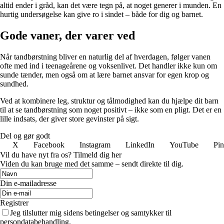
altid ender i gråd, kan det være tegn på, at noget generer i munden. En
hurtig undersøgelse kan give ro i sindet – både for dig og barnet.
Gode vaner, der varer ved
Når tandbørstning bliver en naturlig del af hverdagen, følger vanen
ofte med ind i teenageårene og voksenlivet. Det handler ikke kun om
sunde tænder, men også om at lære barnet ansvar for egen krop og
sundhed.
Ved at kombinere leg, struktur og tålmodighed kan du hjælpe dit barn
til at se tandbørstning som noget positivt – ikke som en pligt. Det er en
lille indsats, der giver store gevinster på sigt.
Del og gør godt
X
Facebook
Instagram
LinkedIn
YouTube
Pin
Vil du have nyt fra os? Tilmeld dig her
Viden du kan bruge med det samme – sendt direkte til dig.
Din e-mailadresse
Registrer
Jeg tilslutter mig sidens betingelser og samtykker til
persondatabehandling.