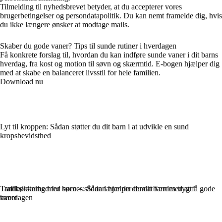
Tilmelding til nyhedsbrevet betyder, at du accepterer vores
brugerbetingelser og persondatapolitik. Du kan nemt framelde dig, hvis
du ikke længere ønsker at modtage mails.
Skaber du gode vaner? Tips til sunde rutiner i hverdagen
Få konkrete forslag til, hvordan du kan indføre sunde vaner i dit barns
hverdag, fra kost og motion til søvn og skærmtid. E-bogen hjælper dig
med at skabe en balanceret livsstil for hele familien.
Download nu
Lyt til kroppen: Sådan støtter du dit barn i at udvikle en sund
kropsbevidsthed
Trafiksikkerhed for børn – sådan lærer du dem at færdes trygt i
Tandbørstning med succes: Sådan hjælper du dit barn med at få gode
hverdagen
vaner