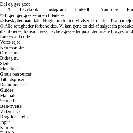
Del og gør godt
X
Facebook
Instagram
LinkedIn
YouTube
Pin
© Ingen gengivelse uden tilladelse.
© Beskyttet materiale. Nogle produkter, vi viser, er en del af samarbejd
© Alle rettigheder forbeholdes. Vi kan tjene en del af salget fra produk
distribueres, transmitteres, cachelagres eller på anden måde bruges, und
Lær os at kende
Vores rejse
Kerneværdier
Om teamet
Bidrag nu
Steder
Materiale
Gratis ressourcer
Tilbudspriser
Bedømmelser
Guides
Manualer
Se med
Beskrivelse
Videnbase
Brug for hjælp
Input
Karriere
Del info