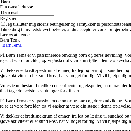
Din e-mailadresse
Registrer
Jeg tilslutter mig sidens betingelser og samtykker til persondatabeha
Tilmelding til nyhedsbrevet betyder, at du accepterer vores brugerbeti
Lær os at kende
Barn Tema
_
BarnTema
På Barn Tema er vi passionerede omkring børn og deres udvikling. Vores
rejse at være forælder, og vi ønsker at være din støtte i denne oplevelse
Vi dækker et bredt spektrum af emner, fra leg og læring til sundhed og t
sjove aktiviteter eller sund kost, har vi noget for dig. Vi vil hjælpe di
Vores team består af dedikerede skribenter og eksperter, som brænder for a
til at tage de bedste beslutninger for dit barn.
På Barn Tema er vi passionerede omkring børn og deres udvikling. Vores
rejse at være forælder, og vi ønsker at være din støtte i denne oplevelse
Vi dækker et bredt spektrum af emner, fra leg og læring til sundhed og t
sjove aktiviteter eller sund kost, har vi noget for dig. Vi vil hjælpe di