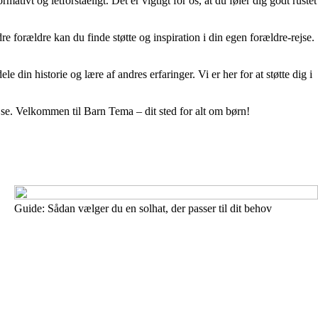
ativt og letforståeligt. Det er vigtigt for os, at du føler dig godt rustet
re forældre kan du finde støtte og inspiration i din egen forældre-rejse.
e din historie og lære af andres erfaringer. Vi er her for at støtte dig i
 rejse. Velkommen til Barn Tema – dit sted for alt om børn!
Guide: Sådan vælger du en solhat, der passer til dit behov