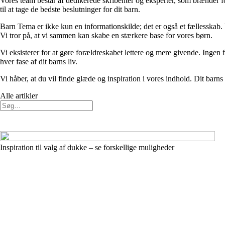
Vores team består af dedikerede skribenter og eksperter, som brænder for a
til at tage de bedste beslutninger for dit barn.
Barn Tema er ikke kun en informationskilde; det er også et fællesskab. V
Vi tror på, at vi sammen kan skabe en stærkere base for vores børn.
Vi eksisterer for at gøre forældreskabet lettere og mere givende. Ingen fo
hver fase af dit barns liv.
Vi håber, at du vil finde glæde og inspiration i vores indhold. Dit barns
Alle artikler
Inspiration til valg af dukke – se forskellige muligheder