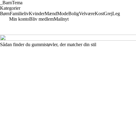
_
BarnTema
Kategorier
Børn
Familieliv
Kvinder
Mænd
Mode
Bolig
Velvære
Kost
Grej
Leg
Min konto
Bliv medlem
Mailnyt
Sådan finder du gummistøvler, der matcher din stil