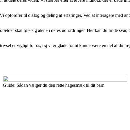
t dele deres viden. Vi stræber efter at levere indhold, der er både inform
i opfordrer til dialog og deling af erfaringer. Ved at interagere med and
rælder skal føle sig alene i deres udfordringer. Her kan du finde svar, del
 trivsel er vigtigt for os, og vi er glade for at kunne være en del af din
Guide: Sådan vælger du den rette hagesmæk til dit barn