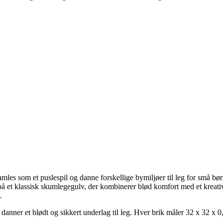
es som et puslespil og danne forskellige bymiljøer til leg for små bør
på et klassisk skumlegegulv, der kombinerer blød komfort med et kreati
.
anner et blødt og sikkert underlag til leg. Hver brik måler 32 x 32 x 0