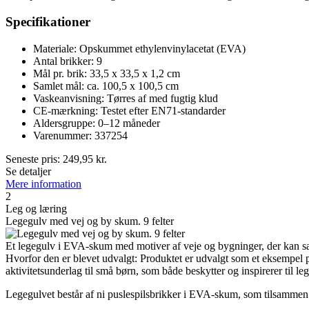
Specifikationer
Materiale: Opskummet ethylenvinylacetat (EVA)
Antal brikker: 9
Mål pr. brik: 33,5 x 33,5 x 1,2 cm
Samlet mål: ca. 100,5 x 100,5 cm
Vaskeanvisning: Tørres af med fugtig klud
CE-mærkning: Testet efter EN71-standarder
Aldersgruppe: 0–12 måneder
Varenummer: 337254
Seneste pris:
249,95
kr.
Se detaljer
Mere information
2
Leg og læring
Legegulv med vej og by skum. 9 felter
Et legegulv i EVA-skum med motiver af veje og bygninger, der kan saml
Hvorfor den er blevet udvalgt: Produktet er udvalgt som et eksempel 
aktivitetsunderlag til små børn, som både beskytter og inspirerer til leg
Legegulvet består af ni puslespilsbrikker i EVA-skum, som tilsammen d