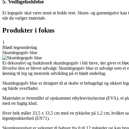
5. Vedligeholdelse
Et legegulv skal være nemt at holde rent. Skum- og gummigulve kan ty
når du vælger materiale.
Produkter i fokus
1
Blødt legeunderlag
Skumlegegulv blue
Et dekorativt og funktionelt skumlegegulv i blå farve, der giver et bl
Hvorfor den er blevet udvalgt: Skumlegegulv blue er udvalgt som et 
løsning til leg og motorisk udvikling på et blødt underlag.
Skumlegegulv blue er designet til at skabe et behageligt og sikkert 
og hårde overflader.
Materialet er fremstillet af opskummet ethylenvinylacetat (EVA), et pla
med en fugtig klud.
Hver brik måler 33,5 x 33,5 cm med en tykkelse på 1,2 cm, hvilket sa
legetøjssikkerhed (EN71).
Skumlegegulvet er velegnet til babyer fra 0 til 12 måneder og kan bruge