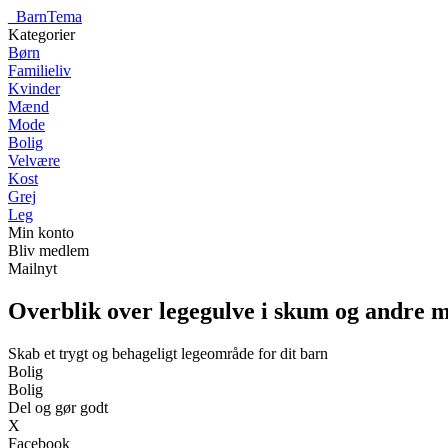
_
BarnTema
Kategorier
Børn
Familieliv
Kvinder
Mænd
Mode
Bolig
Velvære
Kost
Grej
Leg
Min konto
Bliv medlem
Mailnyt
Overblik over legegulve i skum og andre m
Skab et trygt og behageligt legeområde for dit barn
Bolig
Bolig
Del og gør godt
X
Facebook