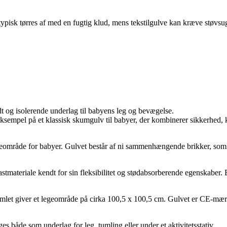
pisk tørres af med en fugtig klud, mens tekstilgulve kan kræve støvsug
ødt og isolerende underlag til babyens leg og bevægelse.
eksempel på et klassisk skumgulv til babyer, der kombinerer sikkerhed,
legeområde for babyer. Gulvet består af ni sammenhængende brikker, som
stmateriale kendt for sin fleksibilitet og stødabsorberende egenskaber. E
mlet giver et legeområde på cirka 100,5 x 100,5 cm. Gulvet er CE-mærke
s både som underlag for leg, tumling eller under et aktivitetsstativ.