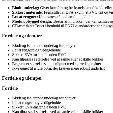
Blødt underlag:
Giver komfort og beskyttelse mod kolde eller 
Sikkert materiale:
Fremstillet af EVA-skum, et PVC-frit og test
Let at rengøre:
Kan tørres af med en fugtig klud.
Modulopbygget design:
Består af ni brikker, der kan samles og
CE-mærket:
Testet i henhold til EN71-standarderne for legetø
Fordele og ulemper
Blødt og isolerende underlag for babyer
Let at rengøre og vedligeholde
Sikkert EVA-materiale uden PVC
Kan tilpasses i størrelse ved at samle eller adskille brikker
Begrænset størrelse sammenlignet med større legemåtter
Ikke egnet til ældre børn, der kræver mere robust underlag
Fordele og ulemper
Fordele
Blødt og isolerende underlag for babyer
Let at rengøre og vedligeholde
Sikkert EVA-materiale uden PVC
Kan tilpasses i størrelse ved at samle eller adskille brikker