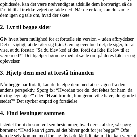
ophidsede, kan det være nødvendigt at adskille dem kortvarigt, så de
får tid til at trække vejret og falde ned. Når de er klar, kan du samle
dem igen og tale om, hvad der skete.
2. Lyt til begge sider
Giv hvert barn mulighed for at fortælle sin version – uden afbrydelser.
Det er vigtigt, at de føler sig hørt. Gentag eventuelt det, de siger, for at
vise, at du forstår: “Så du blev ked af det, fordi du ikke fik lov til at
være med?” Det hjælper børnene med at sætte ord på deres følelser og
oplevelser.
3. Hjælp dem med at forstå hinanden
Når begge har fortalt, kan du hjælpe dem med at se sagen fra den
andens perspektiv. Spørg fx: “Hvordan tror du, det føltes for ham, da
du tog legetøjet?” eller “Hvad tror du, hun gerne ville have, du gjorde i
stedet?” Det styrker empati og forståelse.
4. Find løsninger sammen
I stedet for at du som voksen bestemmer, hvad der skal ske, så spørg
børnene: “Hvad kan vi gøre, så det bliver godt for jer begge?” Ofte
kan de selv komme med forslag, hvis de får lidt hjælp. Det kan være at