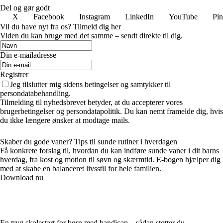
Del og gør godt
X
Facebook
Instagram
LinkedIn
YouTube
Pin
Vil du have nyt fra os? Tilmeld dig her
Viden du kan bruge med det samme – sendt direkte til dig.
Din e-mailadresse
Registrer
Jeg tilslutter mig sidens betingelser og samtykker til
persondatabehandling.
Tilmelding til nyhedsbrevet betyder, at du accepterer vores
brugerbetingelser og persondatapolitik. Du kan nemt framelde dig, hvis
du ikke længere ønsker at modtage mails.
Skaber du gode vaner? Tips til sunde rutiner i hverdagen
Få konkrete forslag til, hvordan du kan indføre sunde vaner i dit barns
hverdag, fra kost og motion til søvn og skærmtid. E-bogen hjælper dig
med at skabe en balanceret livsstil for hele familien.
Download nu
En tryg skolestart for børn med handicap – sådan støtter du