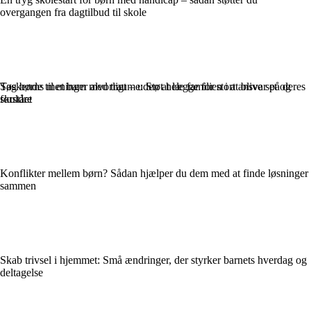
overgangen fra dagtilbud til skole
Søskende til et barn med traume: Støt hele familien i at blive set og
Tag børns meninger alvorligt – uden at lægge for stort ansvar på deres
forstået
skuldre
Konflikter mellem børn? Sådan hjælper du dem med at finde løsninger
sammen
Skab trivsel i hjemmet: Små ændringer, der styrker barnets hverdag og
deltagelse