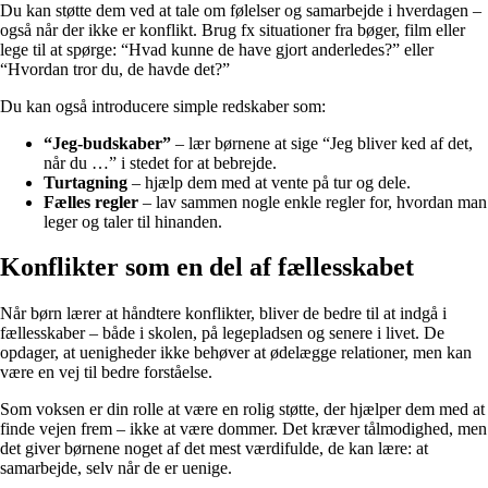
Du kan støtte dem ved at tale om følelser og samarbejde i hverdagen –
også når der ikke er konflikt. Brug fx situationer fra bøger, film eller
lege til at spørge: “Hvad kunne de have gjort anderledes?” eller
“Hvordan tror du, de havde det?”
Du kan også introducere simple redskaber som:
“Jeg-budskaber”
– lær børnene at sige “Jeg bliver ked af det,
når du …” i stedet for at bebrejde.
Turtagning
– hjælp dem med at vente på tur og dele.
Fælles regler
– lav sammen nogle enkle regler for, hvordan man
leger og taler til hinanden.
Konflikter som en del af fællesskabet
Når børn lærer at håndtere konflikter, bliver de bedre til at indgå i
fællesskaber – både i skolen, på legepladsen og senere i livet. De
opdager, at uenigheder ikke behøver at ødelægge relationer, men kan
være en vej til bedre forståelse.
Som voksen er din rolle at være en rolig støtte, der hjælper dem med at
finde vejen frem – ikke at være dommer. Det kræver tålmodighed, men
det giver børnene noget af det mest værdifulde, de kan lære: at
samarbejde, selv når de er uenige.