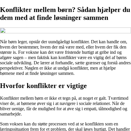
Konflikter mellem børn? Sådan hjælper du
dem med at finde løsninger sammen
Når børn leger, opstår der uundgåeligt konflikter. Det kan handle om,
hvem der bestemmer, hvem der må være med, eller hvem der fik den
største is. For voksne kan det være fristende hurtigt at gribe ind og
afgøre sagen – men faktisk kan konflikter være en vigtig del af børns
sociale udvikling. De lærer at forhandle, sætte grænser og forstå andres
perspektiver. Nøglen er ikke at undgå konflikter, men at hjælpe
børnene med at finde løsninger sammen.
Hvorfor konflikter er vigtige
Konflikter mellem børn er ikke et tegn på, at noget er galt. Tværtimod
viser de, at børnene øver sig i at navigere i sociale relationer. Når de
bliver uenige, får de mulighed for at øve sig i empati, tålmodighed og
samarbejde.
Som voksen kan du støtte processen ved at se konflikten som en
læringssituation frem for et problem, der skal løses hurtigt. Det handler