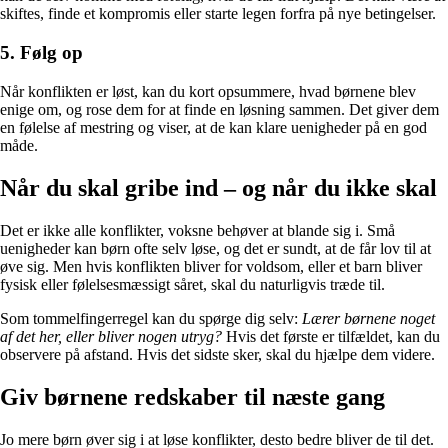
skiftes, finde et kompromis eller starte legen forfra på nye betingelser.
5. Følg op
Når konflikten er løst, kan du kort opsummere, hvad børnene blev
enige om, og rose dem for at finde en løsning sammen. Det giver dem
en følelse af mestring og viser, at de kan klare uenigheder på en god
måde.
Når du skal gribe ind – og når du ikke skal
Det er ikke alle konflikter, voksne behøver at blande sig i. Små
uenigheder kan børn ofte selv løse, og det er sundt, at de får lov til at
øve sig. Men hvis konflikten bliver for voldsom, eller et barn bliver
fysisk eller følelsesmæssigt såret, skal du naturligvis træde til.
Som tommelfingerregel kan du spørge dig selv:
Lærer børnene noget
af det her, eller bliver nogen utryg?
Hvis det første er tilfældet, kan du
observere på afstand. Hvis det sidste sker, skal du hjælpe dem videre.
Giv børnene redskaber til næste gang
Jo mere børn øver sig i at løse konflikter, desto bedre bliver de til det.