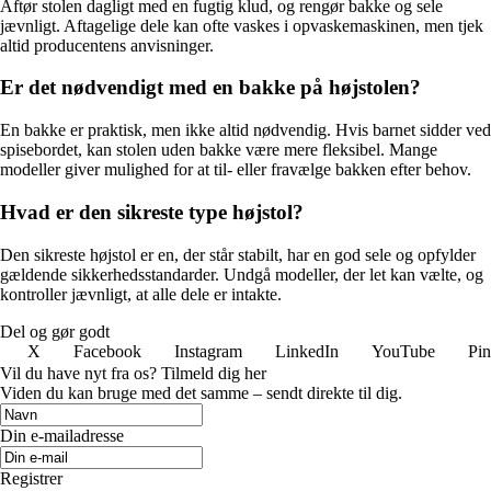
Aftør stolen dagligt med en fugtig klud, og rengør bakke og sele
jævnligt. Aftagelige dele kan ofte vaskes i opvaskemaskinen, men tjek
altid producentens anvisninger.
Er det nødvendigt med en bakke på højstolen?
En bakke er praktisk, men ikke altid nødvendig. Hvis barnet sidder ved
spisebordet, kan stolen uden bakke være mere fleksibel. Mange
modeller giver mulighed for at til- eller fravælge bakken efter behov.
Hvad er den sikreste type højstol?
Den sikreste højstol er en, der står stabilt, har en god sele og opfylder
gældende sikkerhedsstandarder. Undgå modeller, der let kan vælte, og
kontroller jævnligt, at alle dele er intakte.
Del og gør godt
X
Facebook
Instagram
LinkedIn
YouTube
Pin
Vil du have nyt fra os? Tilmeld dig her
Viden du kan bruge med det samme – sendt direkte til dig.
Din e-mailadresse
Registrer