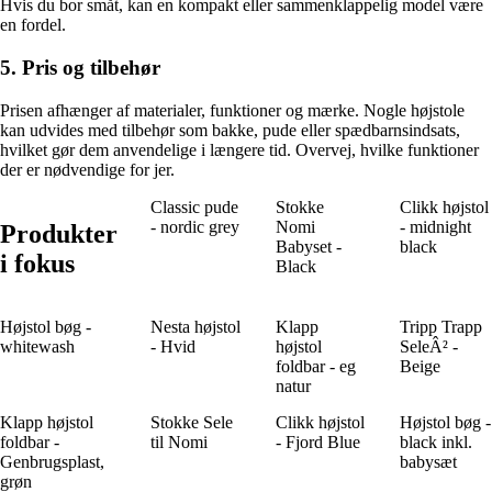
Hvis du bor småt, kan en kompakt eller sammenklappelig model være
en fordel.
5. Pris og tilbehør
Prisen afhænger af materialer, funktioner og mærke. Nogle højstole
kan udvides med tilbehør som bakke, pude eller spædbarnsindsats,
hvilket gør dem anvendelige i længere tid. Overvej, hvilke funktioner
der er nødvendige for jer.
Classic pude
Stokke
Clikk højstol
- nordic grey
Nomi
- midnight
Produkter
Babyset -
black
i fokus
Black
Højstol bøg -
Nesta højstol
Klapp
Tripp Trapp
whitewash
- Hvid
højstol
SeleÂ² -
foldbar - eg
Beige
natur
Klapp højstol
Stokke Sele
Clikk højstol
Højstol bøg -
foldbar -
til Nomi
- Fjord Blue
black inkl.
Genbrugsplast,
babysæt
grøn