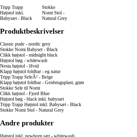
Tripp Trapp
Stokke
Højstol inkl.
Nomi Stol -
Babysæt - Black
Natural Grey
Produktbeskrivelser
Classic pude - nordic grey
Stokke Nomi Babyset - Black
Clikk højstol - midnight black
Højstol bøg - whitewash
Nesta højstol - Hvid
Klapp højstol foldbar - eg natur
Tripp Trapp SeleÂ² - Beige
Klapp højstol foldbar - Genbrugsplast, grøn
Stokke Sele til Nomi
Clikk højstol - Fjord Blue
Højstol bøg - black inkl. babysæt
Tripp Trapp Højstol inkl. Babysæt - Black
Stokke Nomi Stol - Natural Grey
Andre produkter
Højstol inkl. newborn sæt - whitewash