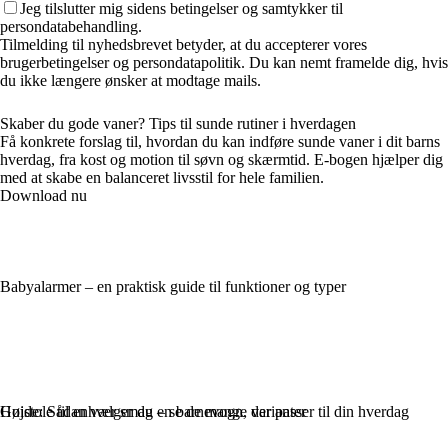
Jeg tilslutter mig sidens betingelser og samtykker til
persondatabehandling.
Tilmelding til nyhedsbrevet betyder, at du accepterer vores
brugerbetingelser og persondatapolitik. Du kan nemt framelde dig, hvis
du ikke længere ønsker at modtage mails.
Skaber du gode vaner? Tips til sunde rutiner i hverdagen
Få konkrete forslag til, hvordan du kan indføre sunde vaner i dit barns
hverdag, fra kost og motion til søvn og skærmtid. E-bogen hjælper dig
med at skabe en balanceret livsstil for hele familien.
Download nu
Babyalarmer – en praktisk guide til funktioner og typer
Højstole til enhver smag – se de mange varianter
Guide: Sådan vælger du en barnevogn, der passer til din hverdag