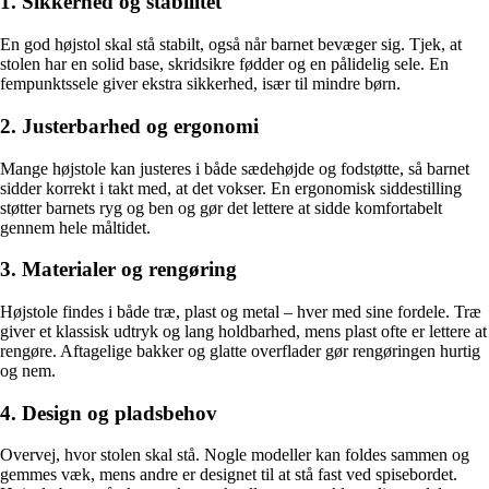
1. Sikkerhed og stabilitet
En god højstol skal stå stabilt, også når barnet bevæger sig. Tjek, at
stolen har en solid base, skridsikre fødder og en pålidelig sele. En
fempunktssele giver ekstra sikkerhed, især til mindre børn.
2. Justerbarhed og ergonomi
Mange højstole kan justeres i både sædehøjde og fodstøtte, så barnet
sidder korrekt i takt med, at det vokser. En ergonomisk siddestilling
støtter barnets ryg og ben og gør det lettere at sidde komfortabelt
gennem hele måltidet.
3. Materialer og rengøring
Højstole findes i både træ, plast og metal – hver med sine fordele. Træ
giver et klassisk udtryk og lang holdbarhed, mens plast ofte er lettere at
rengøre. Aftagelige bakker og glatte overflader gør rengøringen hurtig
og nem.
4. Design og pladsbehov
Overvej, hvor stolen skal stå. Nogle modeller kan foldes sammen og
gemmes væk, mens andre er designet til at stå fast ved spisebordet.